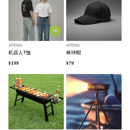
2色
XPENG
XPENG
机器人T恤
棒球帽
¥
199
¥
79