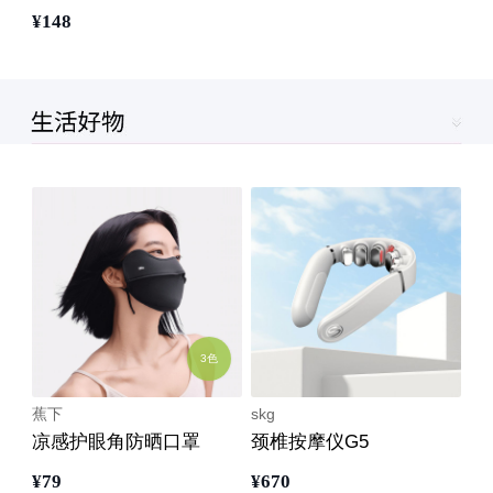
¥
148
3色
蕉下
skg
凉感护眼角防晒口罩
颈椎按摩仪G5
¥
79
¥
670