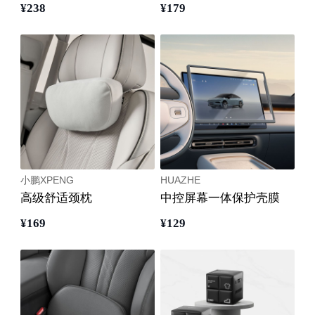
¥
238
¥
179
小鹏XPENG
HUAZHE
高级舒适颈枕
中控屏幕一体保护壳膜
¥
169
¥
129