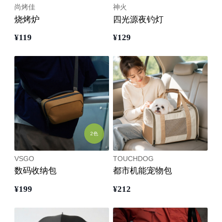
尚烤佳
神火
烧烤炉
四光源夜钓灯
¥
119
¥
129
2色
VSGO
TOUCHDOG
数码收纳包
都市机能宠物包
¥
199
¥
212