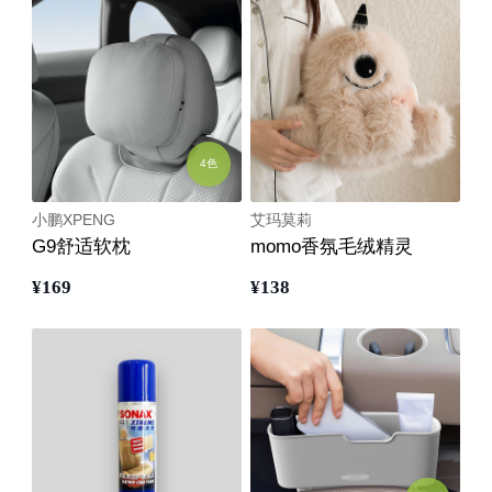
4色
小鹏XPENG
艾玛莫莉
G9舒适软枕
momo香氛毛绒精灵
¥
169
¥
138