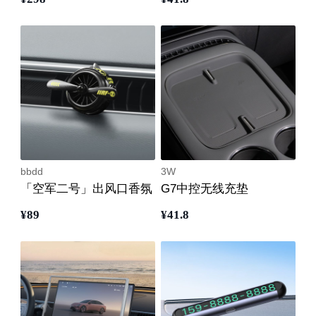
bbdd
3W
「空军二号」出风口香氛
G7中控无线充垫
¥
89
¥
41
.8