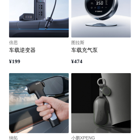
倍思
图拉斯
车载逆变器
车载充气泵
¥
199
¥
474
纳拓
小鹏XPENG