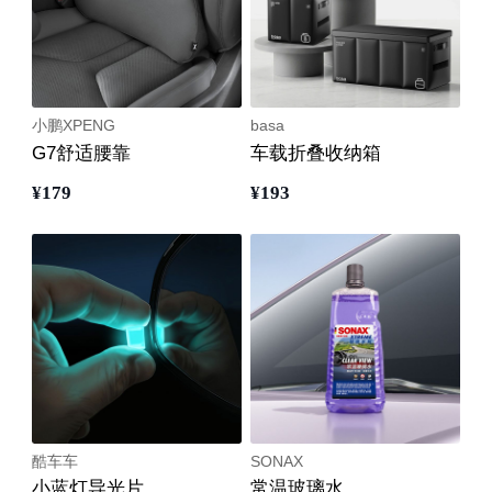
小鹏XPENG
basa
G7舒适腰靠
车载折叠收纳箱
¥
179
¥
193
酷车车
SONAX
小蓝灯导光片
常温玻璃水