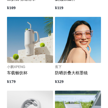
¥
109
¥
119
小鹏XPENG
蕉下
车载畅饮杯
防晒折叠大框墨镜
¥
179
¥
329