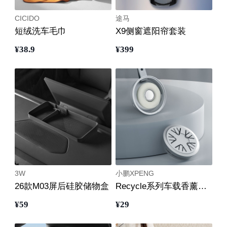
CICIDO
途马
短绒洗车毛巾
X9侧窗遮阳帘套装
¥
38
.9
¥
399
3W
小鹏XPENG
26款M03屏后硅胶储物盒
Recycle系列车载香薰补充装
¥
59
¥
29