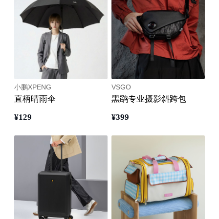
小鹏XPENG
VSGO
直柄晴雨伞
黑鹞专业摄影斜跨包
¥
129
¥
399