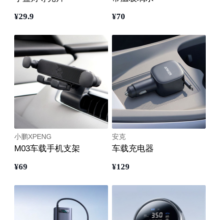
¥
29
.9
¥
70
小鹏XPENG
安克
M03车载手机支架
车载充电器
¥
69
¥
129