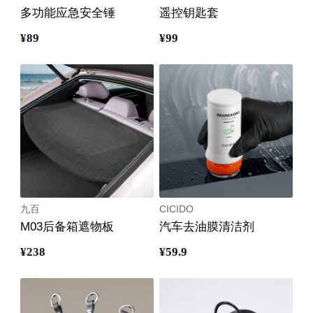
多功能应急安全锤
遥控钥匙套
¥
89
¥
99
九百
CICIDO
M03后备箱遮物板
汽车去油膜清洁剂
¥
238
¥
59
.9