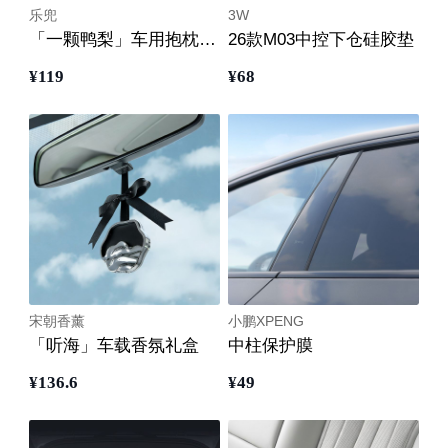
乐兜
3W
「一颗鸭梨」车用抱枕盖毯
26款M03中控下仓硅胶垫
¥
119
¥
68
宋朝香薰
小鹏XPENG
「听海」车载香氛礼盒
中柱保护膜
¥
136
.6
¥
49