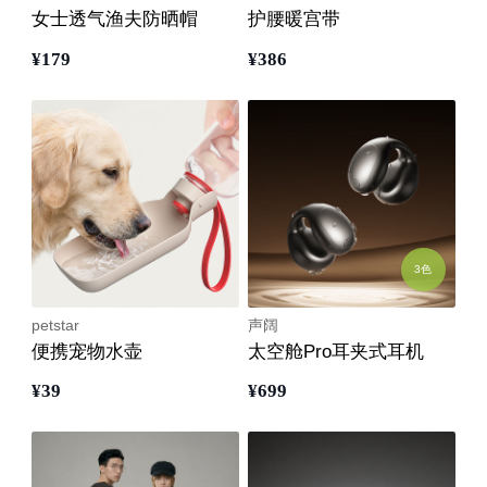
女士透气渔夫防晒帽
护腰暖宫带
¥
179
¥
386
3色
petstar
声阔
便携宠物水壶
太空舱Pro耳夹式耳机
¥
39
¥
699