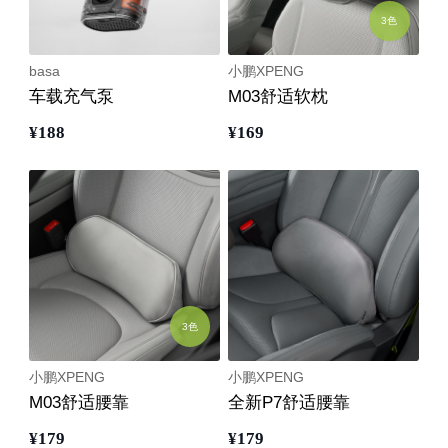
3色
basa
小鹏XPENG
车载充气泵
M03舒适软枕
¥
188
¥
169
3色
小鹏XPENG
小鹏XPENG
M03舒适腰靠
全新P7舒适腰靠
¥
179
¥
179