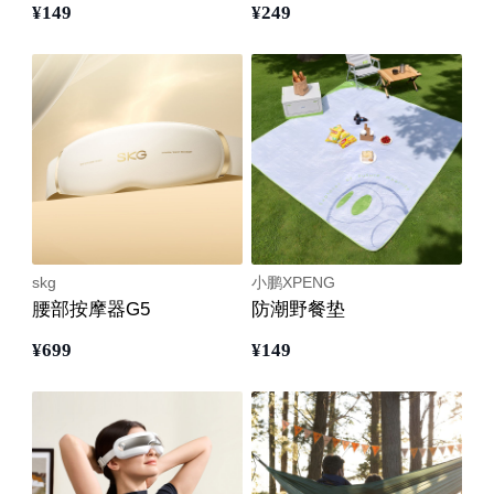
¥
149
¥
249
skg
小鹏XPENG
腰部按摩器G5
防潮野餐垫
¥
699
¥
149