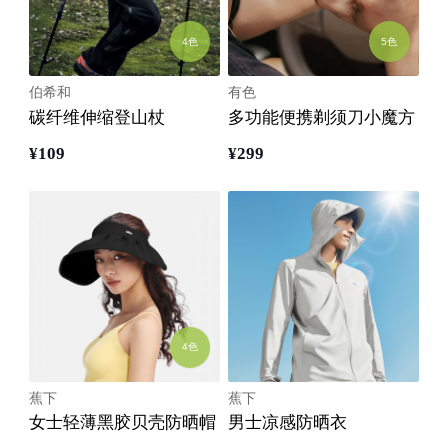
4色
5色
伯希和
有色
碳纤维伸缩登山杖
多功能便携剃须刀小魔方
¥
109
¥
299
4色
蕉下
蕉下
女士轻薄黑胶贝壳防晒帽
男士凉感防晒衣