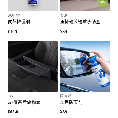
2色
SONAX
宾尼
皮革护理剂
座椅硅胶缝隙收纳盒
¥
105
¥
84
3W
固特威
G7屏幕后储物盒
车用防雨剂
¥
63
.8
¥
39