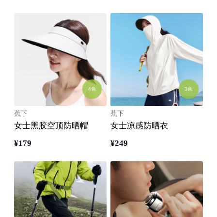
4色
3色
蕉下
蕉下
女士黑胶空顶防晒帽
女士凉感防晒衣
¥
179
¥
249