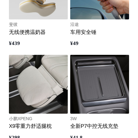
斐彼
沿途
无线便携温奶器
车用安全锤
¥
439
¥
49
小鹏XPENG
3W
X9零重力舒适腿枕
全新P7中控无线充垫
¥
298
¥
41
.8