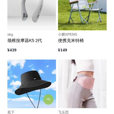
skg
小鹏XPENG
颈椎按摩器K5 2代
便携克米特椅
¥
439
¥
149
3色
蕉下
飞乐思