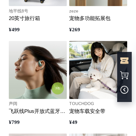
地平线8号
zeze
20英寸旅行箱
宠物多功能拓展包
¥
499
¥
269
3色
声阔
TOUCHDOG
飞跃线Plus开放式蓝牙耳机
宠物车载安全带
¥
799
¥
49