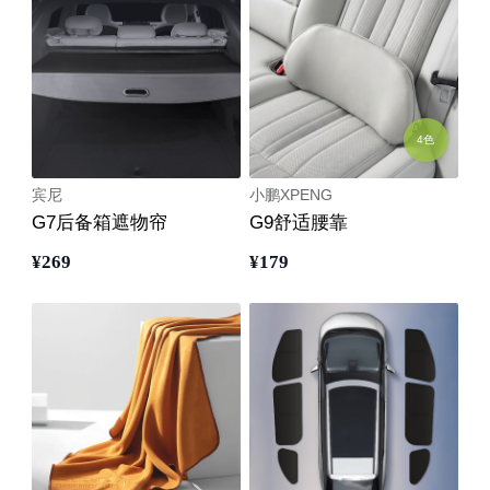
4色
宾尼
小鹏XPENG
G7后备箱遮物帘
G9舒适腰靠
¥
269
¥
179