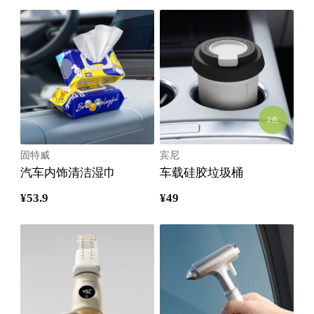
2色
固特威
宾尼
汽车内饰清洁湿巾
车载硅胶垃圾桶
¥
53
.9
¥
49