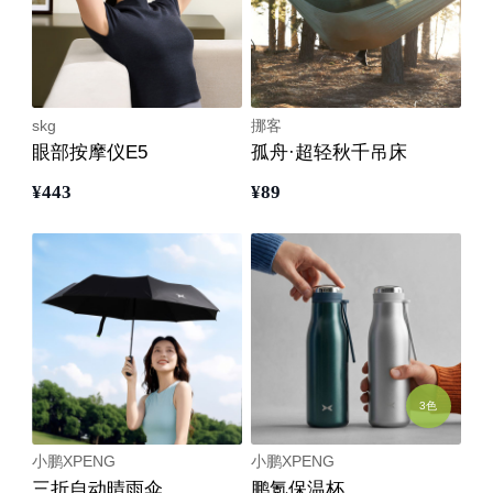
skg
挪客
眼部按摩仪E5
孤舟·超轻秋千吊床
¥
443
¥
89
3色
小鹏XPENG
小鹏XPENG
三折自动晴雨伞
鹏氪保温杯