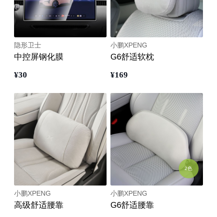
隐形卫士
小鹏XPENG
中控屏钢化膜
G6舒适软枕
¥
30
¥
169
2色
小鹏XPENG
小鹏XPENG
高级舒适腰靠
G6舒适腰靠